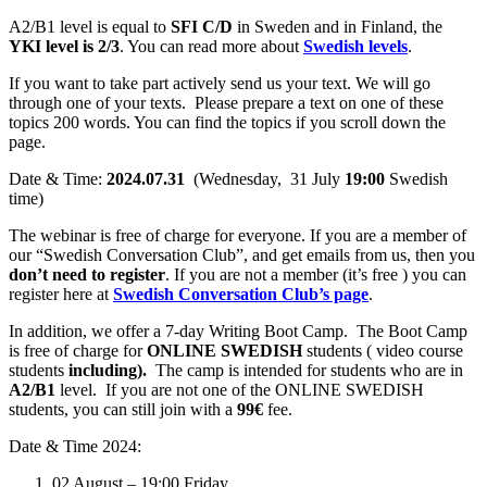
A2/B1 level is equal to
SFI C/D
in Sweden and in Finland, the
YKI level is 2/3
. You can read more about
Swedish levels
.
If you want to take part actively send us your text. We will go
through one of your texts. Please prepare a text on one of these
topics 200 words. You can find the topics if you scroll down the
page.
Date & Time:
2024.07.31
(Wednesday, 31 July
19:00
Swedish
time)
The webinar is free of charge for everyone. If you are a member of
our “Swedish Conversation Club”, and get emails from us, then you
don’t need to register
. If you are not a member (it’s free ) you can
register here at
Swedish Conversation Club’s page
.
In addition, we offer a 7-day Writing Boot Camp. The Boot Camp
is free of charge for
ONLINE SWEDISH
students ( video course
students
including).
The camp is intended for students who are in
A2/B1
level. If you are not one of the ONLINE SWEDISH
students, you can still join with a
99€
fee.
Date & Time 2024:
02 August – 19:00 Friday