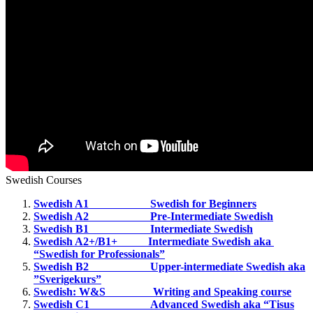
Swedish Courses
Swedish A1 Swedish for Beginners
Swedish A2 Pre-Intermediate Swedish
Swedish B1 Intermediate Swedish
Swedish A2+/B1+ Intermediate Swedish aka
“Swedish for Professionals”
Swedish B2 Upper-intermediate Swedish aka
”Sverigekurs”
Swedish: W&S Writing and Speaking course
Swedish C1 Advanced Swedish aka “Tisus