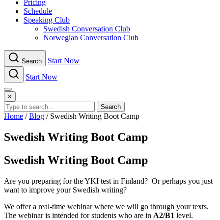
Pricing
Schedule
Speaking Club
Swe​dish Con​versation Club
Norwegian Con​versation Club
Start Now
Search
Start Now
Menu
×
Search
Home
/
Blog
/
Swedish Writing Boot Camp
Swedish Writing Boot Camp
Swedish Writing Boot Camp
Are you preparing for the YKI test in Finland? Or perhaps you just
want to improve your Swedish writing?
We offer a real-time webinar where we will go through your texts.
The webinar is intended for students who are in
A2/B1
level.